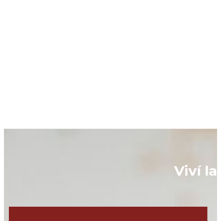
Viví l