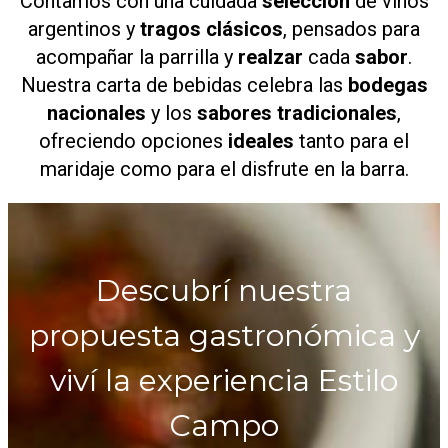
Contamos con una cuidada
selección
de vinos
argentinos y
tragos clásicos
, pensados para
acompañar la parrilla y
realzar
cada
sabor
.
Nuestra carta de bebidas celebra las
bodegas
nacionales
y los
sabores tradicionales
,
ofreciendo opciones
ideales
tanto para el
maridaje como para el disfrute en la barra.
Descubrí nuestra
propuesta gastronómica y
viví la experiencia Estilo
Campo